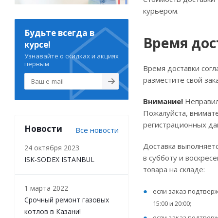
курьером.
Будьте всегда в
Время дос
курсе!
Узнавайте о скидках и акциях
первым
Время доставки согл
разместите свой зака
Внимание!
Неправил
Пожалуйста, внимат
регистрационных да
Новости
Все новости
Доставка выполняется
24 октября 2023
в субботу и воскрес
ISK-SODEX ISTANBUL
товара на складе:
1 марта 2022
если заказ подтверж
Срочный ремонт газовых
15:00 и 20:00;
котлов в Казани!
если заказ подтверж