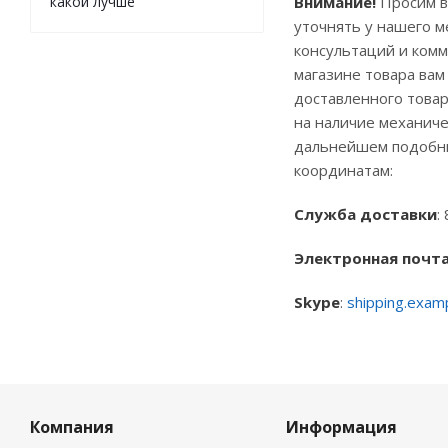
какой лучше
Внимание!
Просим ва
уточнять у нашего м
консультаций и ком
магазине товара ва
доставленного товар
на наличие механиче
дальнейшем подобны
координатам:
Служба доставки
:
Электронная почт
Skype
:
shipping.examp
Компания
Информация