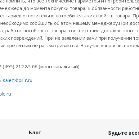
с помнить, что все технические параметры и потребительск
енеджера до момента покупки товара. В обязанности работ
ментариев относительно потребительских свойств товара. 
м необходимо сообщить об этом нашему менеджеру.При доста
а, работоспособность товара, соответствие доставленного 
ских повреждений. При не заявлении вами при получении то
е претензии не рассматриваются. В случае вопросов, поже
 8 (495) 212 85 06 (многоканальный).
а
:
sale@boil-r.ru
le.ru
Блог
Будьте всег