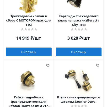
Трехходовой клапан в
Картридж трехходового
сборе С МОТОРОМ крас (для
клапана пластик (Beretta
TEC)
City нов)
14 919
₽
/шт
3 028
₽
/шт
В корзину
В корзину
Гайка гидроблока
Втулка электропривода со
(распределителя) для
штоком Saunier Duval
котлов Пантера 8мм v17,