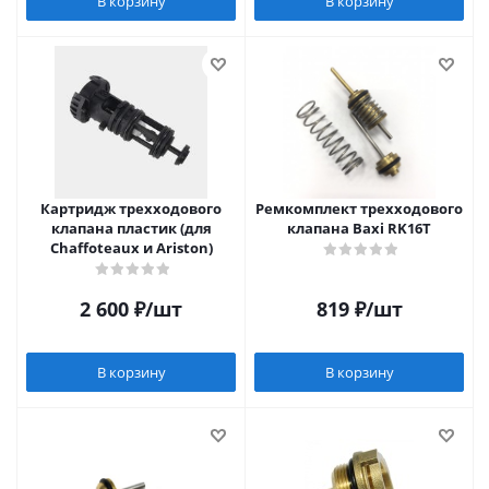
В корзину
В корзину
Картридж трехходового
Ремкомплект трехходового
клапана пластик (для
клапана Baxi RK16T
Chaffoteaux и Аriston)
2 600
₽
/шт
819
₽
/шт
В корзину
В корзину