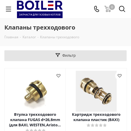
0
Клапаны трехходового
Главная
-
Каталог
-
Клапаны трехходового
Фильтр
Втулка трехходового
Картридж трехходового
клапана FUGAS d=26,8mm
клапана пластик (BAXI)
(для BAXI, WESTEN,Ariston,
BUDERUS)