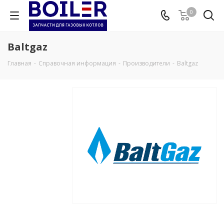
0
Baltgaz
Главная
-
Справочная информация
-
Производители
-
Baltgaz