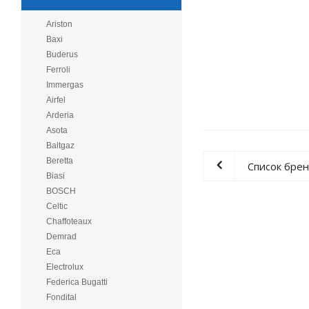
Ariston
Baxi
Buderus
Ferroli
Immergas
Airfel
Arderia
Asota
Baltgaz
Beretta
Список бре
Biasi
BOSCH
Celtic
Chaffoteaux
Demrad
Eca
Electrolux
Federica Bugatti
Fondital