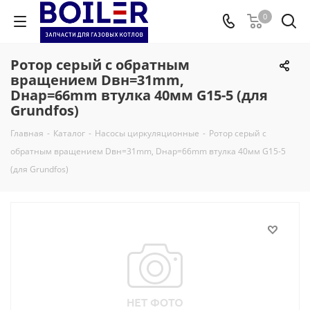
0
Ротор серый с обратным
вращением Dвн=31mm,
Dнар=66mm втулка 40мм G15-5 (для
Grundfos)
Главная
-
Каталог
-
Насосы циркуляционные
-
Ротор серый с
обратным вращением Dвн=31mm, Dнар=66mm втулка 40мм G15-5
(для Grundfos)