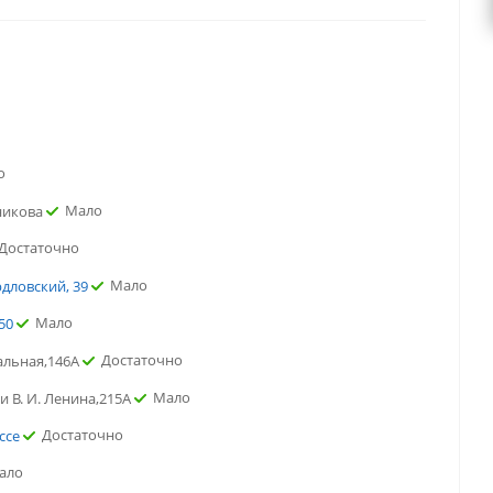
о
Мало
никова
Достаточно
Мало
рдловский, 39
Мало
50
Достаточно
альная,146А
Мало
и В. И. Ленина,215А
Достаточно
ссе
ало