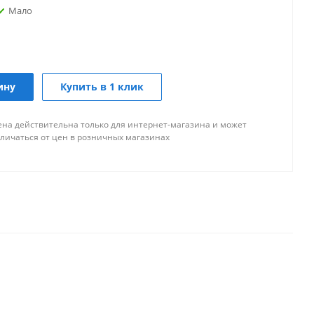
Мало
о
Мало
никова
ину
Купить в 1 клик
Достаточно
ена действительна только для интернет-магазина и может
Мало
рдловский, 39
тличаться от цен в розничных магазинах
Мало
50
Достаточно
альная,146А
Мало
и В. И. Ленина,215А
Достаточно
ссе
ало
Мало