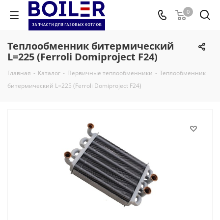
0
Теплообменник битермический
L=225 (Ferroli Domiproject F24)
Главная
-
Каталог
-
Первичные теплообменники
-
Теплообменник
битермический L=225 (Ferroli Domiproject F24)