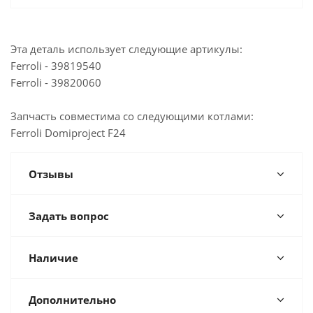
Мало
Склад г. Калуга, улица Огарева, 9/7
Достаточно
Казань, ул. Проспект Победы, 35Б
Эта деталь использует следующие артикулы:
Мало
Ferroli - 39819540
Казань, ул. Журналистов, 101
Ferroli - 39820060
Достаточно
Казань, ул. Горьковское шоссе, 49
Мало
Йошкар-Ола, ул. Красноармейская, 110
Запчасть совместима со следующими котлами:
Ferroli Domiproject F24
Достаточно
Альметьевск, ул. Советская, 180А
Отзывы
Задать вопрос
Наличие
Дополнительно