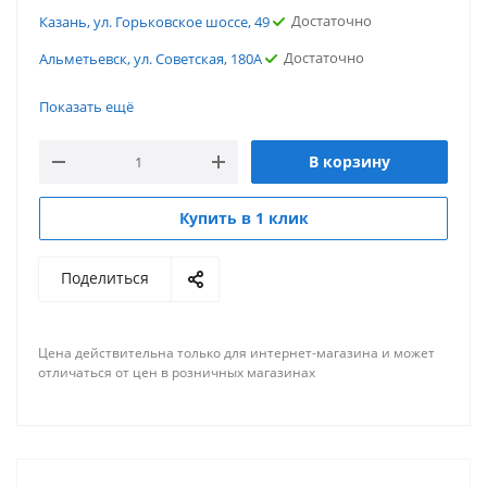
Достаточно
Казань, ул. Горьковское шоссе, 49
Достаточно
Альметьевск, ул. Советская, 180А
Мало
г.Ростов-на-Дону, ул. Портовая
Показать ещё
Мало
г. Ярославль, ул. Вспольинское поле
В корзину
Мало
г. Саратов, ул. Политехническая
Мало
г. Омск, ул.13-я линия
Купить в 1 клик
Достаточно
г. Новосибирск, ул. Нижегородская
Поделиться
Мало
г. Нижний Новгород, ул. Переходникова
Достаточно
г. Краснодар, ул. Российская
Цена действительна только для интернет-магазина и может
Достаточно
г. Владимир, ул. Дзержинского
отличаться от цен в розничных магазинах
Мало
г. Астрахань, ул. Моздокская
Достаточно
Склад г. Челябинск, Проспект Свердловский,
39