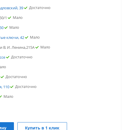
Достаточно
рдловский, 39
Мало
50/1
Мало
50
Мало
тые ключи, 42
Мало
и В. И. Ленина,215А
Достаточно
ссе
ало
Достаточно
Достаточно
, 110
Мало
Мало
Мало
ину
Купить в 1 клик