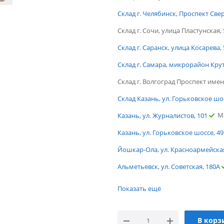
Склад г. Челябинск, Проспект Све
Склад г. Сочи, улица Пластунская, 
Склад г. Саранск, улица Косарева, 
Склад г. Самара, микрорайон Кру
Склад г. Волгоград Проспект имен
Склад Казань, ул. Горьковское шо
М
Казань, ул. Журналистов, 101
Казань, ул. Горьковское шоссе, 49
Йошкар-Ола, ул. Красноармейская
Альметьевск, ул. Советская, 180А
г.Ростов-на-Дону, ул. Портовая
Показать ещё
Мало
г. Тюмень, ул. Газовиков
г. Саратов, ул. Политехническая
В корз