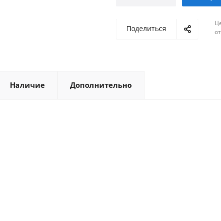
г. Санкт-Петербург, ул. Ломоносо
Ц
Мал
г. Пятигорск, ул. Ермолова
Поделиться
о
г. Новосибирск, ул. Нижегородск
г. Нижний Новгород, ул. Переход
Ма
г. Краснодар, ул. Российская
Наличие
Дополнительно
г. Воронеж, ул. Олеко Дундича
М
г. Астрахань, ул. Моздокская
Склад г. Челябинск, Проспект Све
Склад г. Сочи, улица Пластунская, 
Склад г. Саранск, улица Косарева, 
Склад г. Самара, микрорайон Кру
Склад г. Волгоград Проспект имен
Склад Казань, ул. Горьковское шо