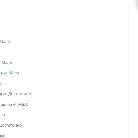
Мало
Мало
Мало
ва
о
Достаточно
ая
Мало
никова
ло
Достаточно
ало