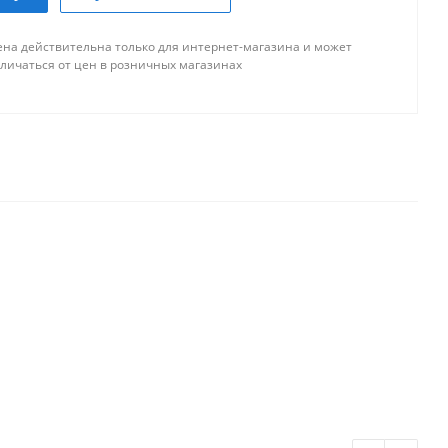
Мало
ва
ена действительна только для интернет-магазина и может
о
тличаться от цен в розничных магазинах
Достаточно
ая
Мало
никова
ло
Достаточно
ало
Достаточно
рдловский, 39
Мало
50/1
Мало
50
Мало
тые ключи, 42
Мало
и В. И. Ленина,215А
Достаточно
ссе