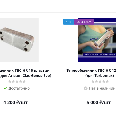
М
Казань, ул. Журналистов, 101
Казань, ул. Горьковское шоссе, 49
Йошкар-Ола, ул. Красноармейская
ХИТ
СОВЕТУЕМ
Альметьевск, ул. Советская, 180А
менник ГВС HR 16 пластин
Теплообменник ГВС HR 12
(для Ariston Clas-Genus-Evo)
(для Turbomax)
Достаточно
Нет в наличии
4 200
₽
/шт
5 000
₽
/шт