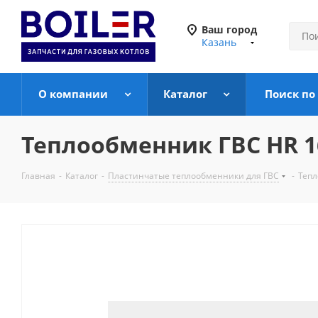
Ваш город
Казань
О компании
Каталог
Поиск по
Теплообменник ГВС HR 1
Главная
-
Каталог
-
Пластинчатые теплообменники для ГВС
-
Тепл