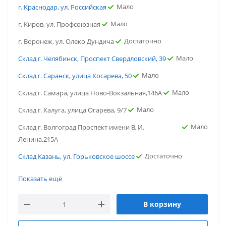
Мало
г. Краснодар, ул. Российская
Мало
г. Киров, ул. Профсоюзная
Достаточно
г. Воронеж, ул. Олеко Дундича
Мало
Склад г. Челябинск, Проспект Свердловский, 39
Мало
Склад г. Саранск, улица Косарева, 50
Мало
Склад г. Самара, улица Ново-Вокзальная,146А
Мало
Склад г. Калуга, улица Огарева, 9/7
Мало
Склад г. Волгоград Проспект имени В. И.
Ленина,215А
Достаточно
Склад Казань, ул. Горьковское шоссе
Мало
г. Ярославль, ул. Вспольинское поле
Показать ещё
Мало
г. Пятигорск, ул. Ермолова
В корзину
Мало
г. Новосибирск, ул. Нижегородская
Мало
г. Краснодар, ул. Российская