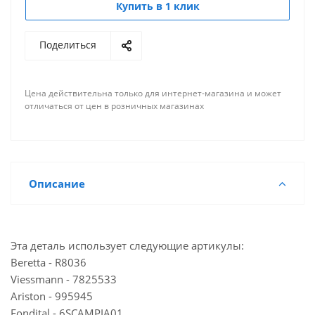
Купить в 1 клик
Мало
г. Киров, ул. Профсоюзная
Поделиться
Достаточно
г. Воронеж, ул. Олеко Дундича
Мало
Склад г. Челябинск, Проспект Свердловский, 39
Цена действительна только для интернет-магазина и может
Мало
Склад г. Саранск, улица Косарева, 50
отличаться от цен в розничных магазинах
Мало
Склад г. Самара, улица Ново-Вокзальная,146А
Мало
Склад г. Калуга, улица Огарева, 9/7
Мало
Склад г. Волгоград Проспект имени В. И.
Ленина,215А
Описание
Достаточно
Склад Казань, ул. Горьковское шоссе
Эта деталь использует следующие артикулы:
Beretta - R8036
Viessmann - 7825533
Ariston - 995945
Fondital - 6SCAMPIA01