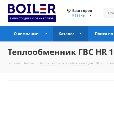
Ваш город
Казань
О компании
Каталог
Поиск по
Теплообменник ГВС HR 12 п
Главная
-
Каталог
-
Пластинчатые теплообменники для ГВС
-
Тепл