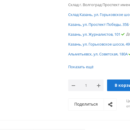
Склад г. Волгоград Проспект имен
Склад Казань, ул. Горьковское шо
Казань, ул. Проспект Победы, 35Б
Д
Казань, ул. Журналистов, 101
Казань, ул. Горьковское шоссе, 49
Альметьевск, ул. Советская, 180А
Мало
г. Тюмень, ул. Газовиков
Показать ещё
Достаточ
г. Омск, ул.13-я линия
Ма
г. Краснодар, ул. Российская
В корз
Дост
г. Киров, ул. Профсоюзная
Ц
г. Всеволожск, ул. Всеволожский 
Поделиться
о
г. Воронеж, ул. Олеко Дундича
г. Владимир, ул. Дзержинского