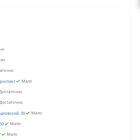
но
ло
аточно
Мало
проспект
Достаточно
Достаточно
Мало
рдловский, 39
Мало
50
Мало
7