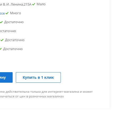
Мало
и В. И. Ленина,215А
Много
ссе
Достаточно
остаточно
Достаточно
Достаточно
но
ло
ину
Купить в 1 клик
аточно
ена действительна только для интернет-магазина и может
Мало
проспект
тличаться от цен в розничных магазинах
Достаточно
Достаточно