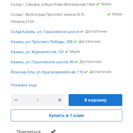
Мало
Склад г. Самара, улица Ново-Вокзальная,146А
Мало
Склад г. Волгоград Проспект имени В. И.
Ленина,215А
Достаточно
Склад Казань, ул. Горьковское шоссе
Достаточно
Казань, ул. Проспект Победы, 35Б
Мало
Казань, ул. Журналистов, 101
Достаточно
Казань, ул. Горьковское шоссе, 49
Достаточно
Йошкар-Ола, ул. Красноармейская, 110
Мало
г. Саратов, ул. Политехническая
Показать ещё
Мало
г. Новосибирск, ул. Нижегородская
В корзину
Мало
Склад г. Челябинск, Проспект Свердловский, 39
Мало
Склад г. Самара, улица Ново-Вокзальная,146А
Купить в 1 клик
Мало
Склад г. Волгоград Проспект имени В. И.
Ленина,215А
Поделиться