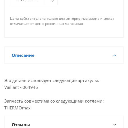
Достаточно
Склад Казань, ул. Горьковское шоссе
Достаточно
Казань, ул. Проспект Победы, 35Б
Цена действительна только для интернет-магазина и может
отличаться от цен в розничных магазинах
Мало
Казань, ул. Журналистов, 101
Достаточно
Казань, ул. Горьковское шоссе, 49
Достаточно
Йошкар-Ола, ул. Красноармейская, 110
Описание
Эта деталь использует следующие артикулы:
Vaillant - 064946
Запчасть совместима со следующими котлами:
THERMOmax
Отзывы