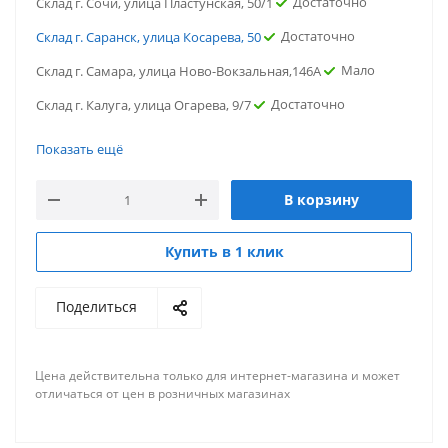
Достаточно
Склад г. Сочи, улица Пластунская, 50/1
Достаточно
Склад г. Саранск, улица Косарева, 50
Мало
Склад г. Самара, улица Ново-Вокзальная,146А
Достаточно
Склад г. Калуга, улица Огарева, 9/7
Достаточно
г. Омск, ул.13-я линия
Показать ещё
Достаточно
г. Воронеж, ул. Олеко Дундича
В корзину
Достаточно
г. Владимир, ул. Дзержинского
Достаточно
Склад г. Сочи, улица Пластунская, 50/1
Купить в 1 клик
Достаточно
Склад г. Саранск, улица Косарева, 50
Поделиться
Мало
Склад г. Самара, улица Ново-Вокзальная,146А
Достаточно
Склад г. Калуга, улица Огарева, 9/7
Цена действительна только для интернет-магазина и может
отличаться от цен в розничных магазинах