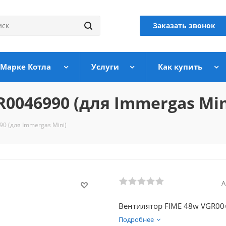
Заказать звонок
 Марке Котла
Услуги
Как купить
0046990 (для Immergas Min
0 (для Immergas Mini)
А
Вентилятор FIME 48w VGR004
Подробнее