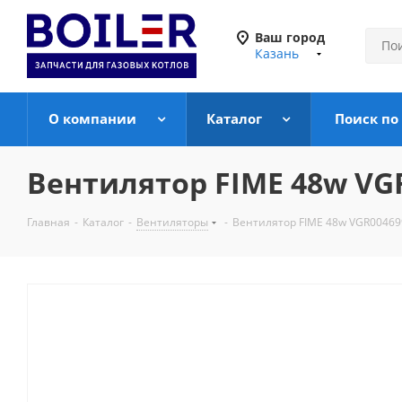
Ваш город
Казань
О компании
Каталог
Поиск по
Вентилятор FIME 48w VGR
Главная
-
Каталог
-
Вентиляторы
-
Вентилятор FIME 48w VGR004699