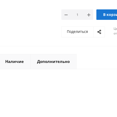
Доста
г. Тюмень, ул. Газовиков
г. Саратов, ул. Политехническая
В корз
Мал
г. Пятигорск, ул. Ермолова
Ц
Достаточ
г. Омск, ул.13-я линия
Поделиться
о
г. Новосибирск, ул. Нижегородск
М
г. Астрахань, ул. Моздокская
Казань, ул. Проспект Победы, 35Б
Наличие
Дополнительно
Йошкар-Ола, ул. Красноармейская