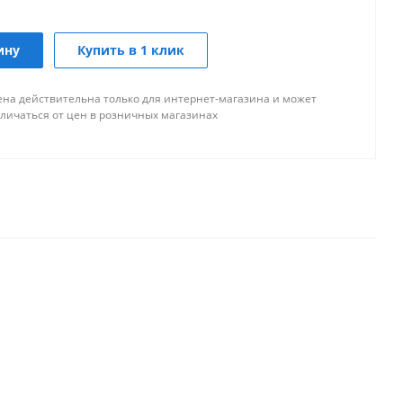
точно
Мало
ину
Купить в 1 клик
о
ена действительна только для интернет-магазина и может
но
тличаться от цен в розничных магазинах
Достаточно
ая
ало
Мало
Мало
, 110