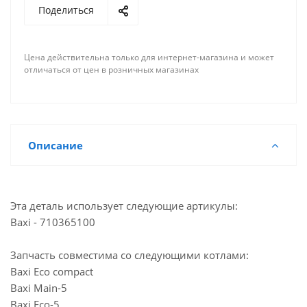
Поделиться
Мало
г. Краснодар, ул. Российская
Мало
г. Киров, ул. Профсоюзная
Цена действительна только для интернет-магазина и может
Достаточно
г. Всеволожск, ул. Всеволожский проспект
отличаться от цен в розничных магазинах
Достаточно
г. Воронеж, ул. Олеко Дундича
Достаточно
г. Астрахань, ул. Моздокская
Мало
Склад г. Самара, улица Ново-Вокзальная,146А
Описание
Мало
Альметьевск, ул. Советская, 180А
Эта деталь использует следующие артикулы:
Baxi - 710365100
Запчасть совместима со следующими котлами:
Baxi Eco compact
Baxi Main-5
Baxi Eco-5