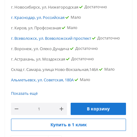
Достаточно
г. Новосибирск, ул. Нижегородская
Мало
г. Краснодар, ул. Российская
Мало
г. Киров, ул. Профсоюзная
Достаточно
г. Всеволожск, ул. Всеволожский проспект
Достаточно
г. Воронеж, ул. Олеко Дундича
Достаточно
г. Астрахань, ул. Моздокская
Мало
Склад г. Самара, улица Ново-Вокзальная,146А
Мало
Альметьевск, ул. Советская, 180А
Достаточно
г.Ростов-на-Дону, ул. Портовая
Показать ещё
Мало
г. Ярославль, ул. Вспольинское поле
В корзину
Мало
г. Тюмень, ул. Газовиков
Мало
г. Омск, ул.13-я линия
Купить в 1 клик
Достаточно
г. Новосибирск, ул. Нижегородская