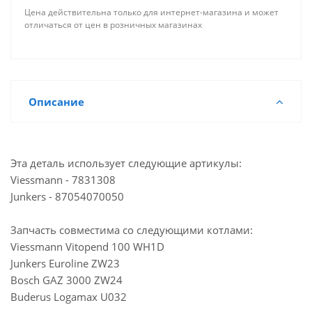
Цена действительна только для интернет-магазина и может
Мало
Склад г. Самара, улица Ново-Вокзальная,146А
отличаться от цен в розничных магазинах
Достаточно
Йошкар-Ола, ул. Красноармейская, 110
Описание
Эта деталь использует следующие артикулы:
Viessmann - 7831308
Junkers - 87054070050
Запчасть совместима со следующими котлами:
Viessmann Vitopend 100 WH1D
Junkers Euroline ZW23
Bosch GAZ 3000 ZW24
Buderus Logamax U032