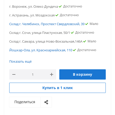
Достаточно
г. Воронеж, ул. Олеко Дундича
Достаточно
г. Астрахань, ул. Моздокская
Мало
Склад г. Челябинск, Проспект Свердловский, 39
Достаточно
Склад г. Сочи, улица Пластунская, 50/1
Мало
Склад г. Самара, улица Ново-Вокзальная,146А
Достаточно
Йошкар-Ола, ул. Красноармейская, 110
Достаточно
г.Ростов-на-Дону, ул. Портовая
Показать ещё
Мало
г. Пятигорск, ул. Ермолова
В корзину
Мало
г. Новосибирск, ул. Нижегородская
Достаточно
г. Воронеж, ул. Олеко Дундича
Купить в 1 клик
Достаточно
г. Астрахань, ул. Моздокская
Поделиться
Мало
Склад г. Челябинск, Проспект Свердловский, 39
Достаточно
Склад г. Сочи, улица Пластунская, 50/1