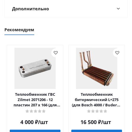
Дополнительно
Рекомендуем
Теплообменник ГВС
Теплообменник
Zilmet 2071206 - 12
битермический L=275
пластин 207 x 166 (для
(для Bosch 4000 / Buderus
Luna/Eco Four после 2014)
042)
4 000
₽
/шт
16 500
₽
/шт