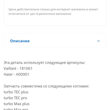
Мало
Казань, ул. Проспект Победы, 35Б
Цена действительна только для интернет-магазина и может
Мало
Казань, ул. Журналистов, 101
отличаться от цен в розничных магазинах
Достаточно
Йошкар-Ола, ул. Красноармейская, 110
Достаточно
Альметьевск, ул. Советская, 180А
Описание
Эта деталь использует следующие артикулы:
Vaillant - 181061
Haier - A00901
Запчасть совместима со следующими котлами:
turbo TEC plus
turbo TEC pro
turbo Max plus
turbo Max pro