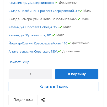
Достаточно
г. Владимир, ул. Дзержинского
Мало
Склад г. Челябинск, Проспект Свердловский, 39
Мало
Склад г. Самара, улица Ново-Вокзальная,146А
Мало
Казань, ул. Проспект Победы, 35Б
Мало
Казань, ул. Журналистов, 101
Достаточно
Йошкар-Ола, ул. Красноармейская, 110
Достаточно
Альметьевск, ул. Советская, 180А
Мало
г. Пятигорск, ул. Ермолова
Показать ещё
Мало
г. Всеволожск, ул. Всеволожский проспект
В корзину
Много
г. Воронеж, ул. Олеко Дундича
Достаточно
г. Владимир, ул. Дзержинского
Купить в 1 клик
Мало
Склад г. Челябинск, Проспект Свердловский, 39
Поделиться
Мало
Склад г. Самара, улица Ново-Вокзальная,146А