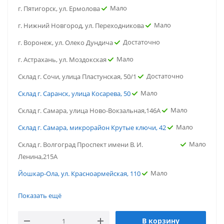
Мало
г. Пятигорск, ул. Ермолова
Мало
г. Нижний Новгород, ул. Переходникова
Достаточно
г. Воронеж, ул. Олеко Дундича
Мало
г. Астрахань, ул. Моздокская
Достаточно
Склад г. Сочи, улица Пластунская, 50/1
Мало
Склад г. Саранск, улица Косарева, 50
Мало
Склад г. Самара, улица Ново-Вокзальная,146А
Мало
Склад г. Самара, микрорайон Крутые ключи, 42
Мало
Склад г. Волгоград Проспект имени В. И.
Ленина,215А
Мало
Йошкар-Ола, ул. Красноармейская, 110
Достаточно
г.Ростов-на-Дону, ул. Портовая
Показать ещё
Достаточно
г. Тюмень, ул. Газовиков
В корзину