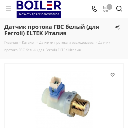
0
Датчик протока ГВС белый (для
Ferroli) ELTEK Италия
Главная
-
Каталог
-
Датчики протока и расходомеры
-
Датчик
протока ГВС белый (для Ferroli) ELTEK Италия