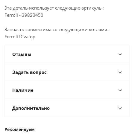
Ленина,215А
Эта деталь использует следующие артикулы:
Мало
Казань, ул. Журналистов, 101
Ferroli - 39820450
Достаточно
Казань, ул. Горьковское шоссе, 49
Запчасть совместима со следующими котлами:
Достаточно
Альметьевск, ул. Советская, 180А
Ferroli Divatop
Отзывы
Задать вопрос
Наличие
Дополнительно
Рекомендуем