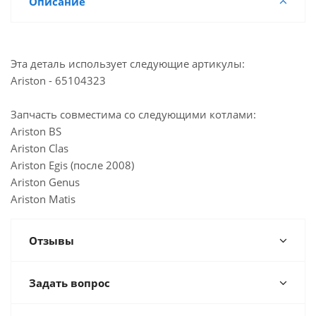
Описание
Мало
Склад г. Самара, улица Ново-Вокзальная,146А
Мало
Склад г. Самара, микрорайон Крутые ключи, 42
Мало
Склад г. Волгоград Проспект имени В. И.
Эта деталь использует следующие артикулы:
Ленина,215А
Ariston - 65104323
Достаточно
Склад Казань, ул. Горьковское шоссе
Запчасть совместима со следующими котлами:
Достаточно
Казань, ул. Проспект Победы, 35Б
Ariston BS
Мало
Казань, ул. Горьковское шоссе, 49
Ariston Clas
Ariston Egis (после 2008)
Достаточно
Йошкар-Ола, ул. Красноармейская, 110
Ariston Genus
Мало
Альметьевск, ул. Советская, 180А
Ariston Matis
Отзывы
Задать вопрос