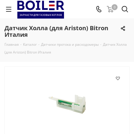
0
Датчик Холла (для Ariston) Bitron
Италия
Главная
-
Каталог
-
Датчики протока и расходомеры
-
Датчик Холла
(для Ariston) Bitron Италия