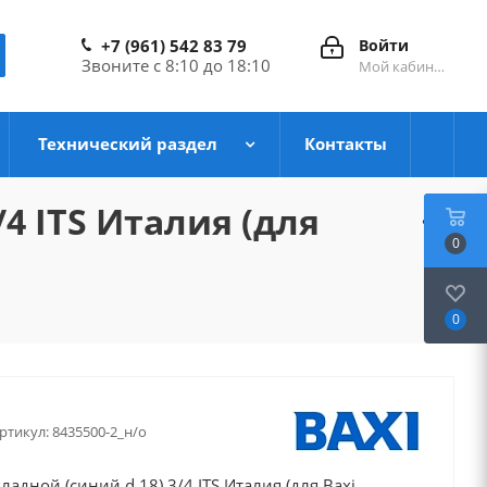
+7 (961) 542 83 79
Войти
Звоните с 8:10 до 18:10
Мой кабинет
Технический раздел
Контакты
4 ITS Италия (для
0
0
ртикул:
8435500-2_н/о
адной (синий d.18) 3/4 ITS Италия (для Baxi,