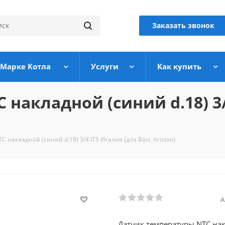
Заказать звонок
 Марке Котла
Услуги
Как купить
накладной (синий d.18) 3/
 накладной (синий d.18) 3/4 ITS Италия (для Baxi, Ariston)
А
Датчик температуры NTC накл