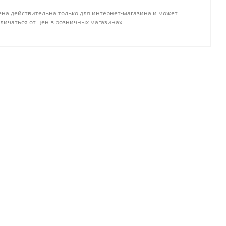
ена действительна только для интернет-магазина и может
но
тличаться от цен в розничных магазинах
Достаточно
ая
Мало
никова
статочно
Достаточно
Достаточно
рдловский, 39
Мало
50
Достаточно
альная,146А
Достаточно
7
Достаточно
остаточно
Достаточно
Достаточно
, 110