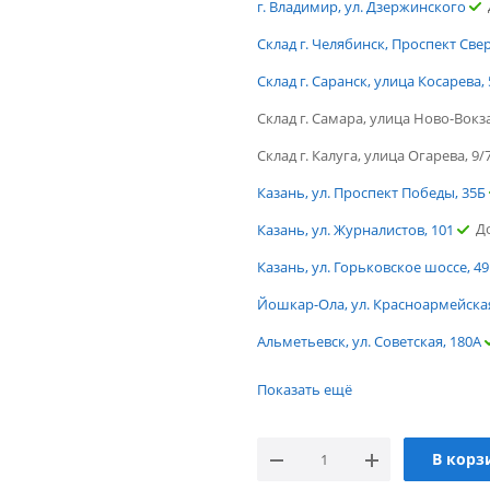
г. Владимир, ул. Дзержинского
Склад г. Челябинск, Проспект Све
Склад г. Саранск, улица Косарева, 
Склад г. Самара, улица Ново-Вокз
Склад г. Калуга, улица Огарева, 9/
Казань, ул. Проспект Победы, 35Б
Д
Казань, ул. Журналистов, 101
Казань, ул. Горьковское шоссе, 49
Йошкар-Ола, ул. Красноармейская
Альметьевск, ул. Советская, 180А
Достат
г. Чебоксары, пр. Мира
Показать ещё
Доста
г. Тюмень, ул. Газовиков
г. Санкт-Петербург, ул. Ломоносо
В корз
Дос