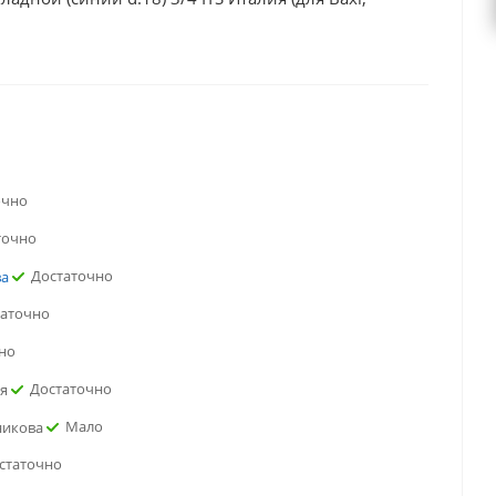
очно
точно
Достаточно
ва
таточно
но
Достаточно
ая
Мало
никова
статочно