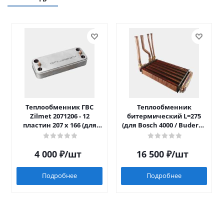
Теплообменник ГВС
Теплообменник
Zilmet 2071206 - 12
битермический L=275
пластин 207 x 166 (для
(для Bosch 4000 / Buderus
Luna/Eco Four после 2014)
042)
4 000
₽
/шт
16 500
₽
/шт
Подробнее
Подробнее