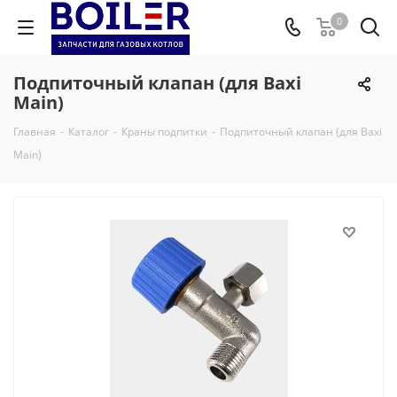
0
Подпиточный клапан (для Baxi
Main)
Главная
-
Каталог
-
Краны подпитки
-
Подпиточный клапан (для Baxi
Main)