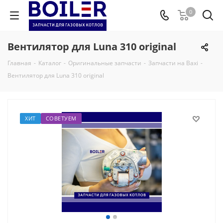
0
Вентилятор для Luna 310 original
Главная
-
Каталог
-
Оригинальные запчасти
-
Запчасти на Baxi
-
Вентилятор для Luna 310 original
ХИТ
СОВЕТУЕМ