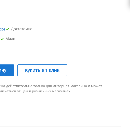
Достаточно
ссе
Мало
Достаточно
ссе
Мало
ину
Купить в 1 клик
ена действительна только для интернет-магазина и может
тличаться от цен в розничных магазинах