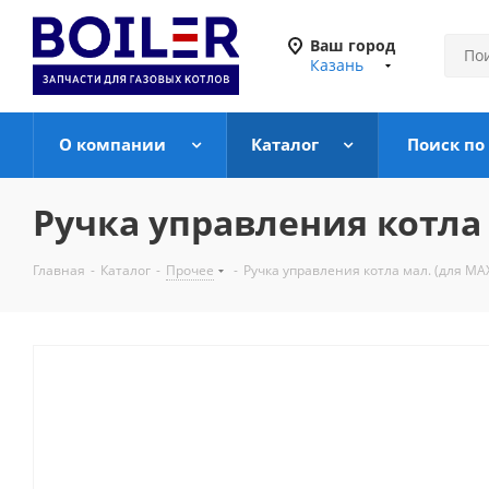
Ваш город
Казань
О компании
Каталог
Поиск по
Ручка управления котла 
Главная
-
Каталог
-
Прочее
-
Ручка управления котла мал. (для MA