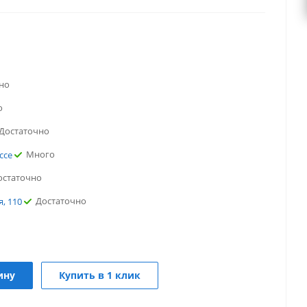
но
о
Достаточно
Много
ссе
остаточно
Достаточно
, 110
но
о
Достаточно
ину
Купить в 1 клик
Много
ссе