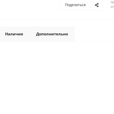
Ц
Д
Казань, ул. Журналистов, 101
Поделиться
о
Йошкар-Ола, ул. Красноармейская
Наличие
Дополнительно