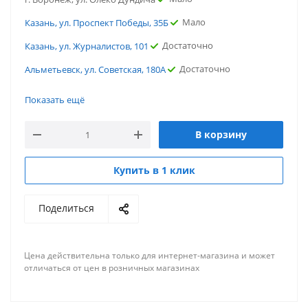
Мало
Казань, ул. Проспект Победы, 35Б
Достаточно
Казань, ул. Журналистов, 101
Достаточно
Альметьевск, ул. Советская, 180А
Достаточно
г.Ростов-на-Дону, ул. Портовая
Показать ещё
Мало
г. Ярославль, ул. Вспольинское поле
В корзину
Достаточно
г. Саратов, ул. Политехническая
Мало
г. Новосибирск, ул. Нижегородская
Купить в 1 клик
Мало
г. Воронеж, ул. Олеко Дундича
Поделиться
Мало
Казань, ул. Проспект Победы, 35Б
Достаточно
Казань, ул. Журналистов, 101
Цена действительна только для интернет-магазина и может
Достаточно
Альметьевск, ул. Советская, 180А
отличаться от цен в розничных магазинах