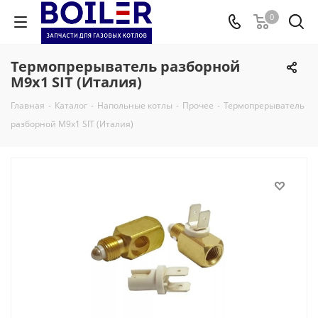
0
Термопрерыватель разборной
М9х1 SIT (Италия)
Главная
-
Каталог
-
Напольные котлы
-
Прочее
-
Термопрерыватель
разборной М9х1 SIT (Италия)