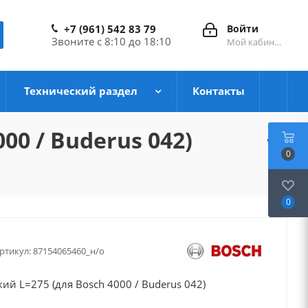
+7 (961) 542 83 79
Войти
Звоните с 8:10 до 18:10
Мой кабинет
Технический раздел
Контакты
0 / Buderus 042)
0
0
ртикул:
87154065460_н/о
й L=275 (для Bosch 4000 / Buderus 042)