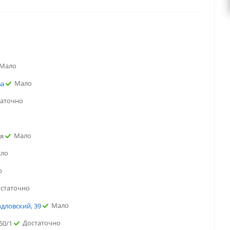
Мало
Мало
ва
таточно
Мало
ая
ло
о
статочно
Мало
рдловский, 39
Достаточно
50/1