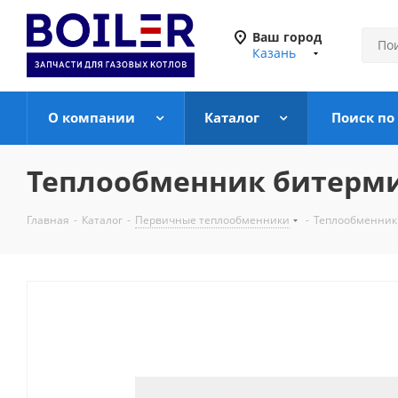
Ваш город
Казань
О компании
Каталог
Поиск по
Теплообменник битермиче
Главная
-
Каталог
-
Первичные теплообменники
-
Теплообменник 