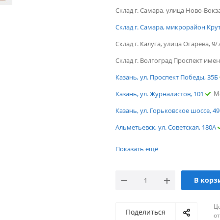
Склад г. Самара, улица Ново-Вокз
Склад г. Самара, микрорайон Кру
Склад г. Калуга, улица Огарева, 9/
Склад г. Волгоград Проспект имен
Казань, ул. Проспект Победы, 35Б
М
Казань, ул. Журналистов, 101
Казань, ул. Горьковское шоссе, 49
Альметьевск, ул. Советская, 180А
г.Ростов-на-Дону, ул. Портовая
Показать ещё
г. Санкт-Петербург, ул. Ломоносо
Дос
г. Пятигорск, ул. Ермолова
В корз
Мало
г. Омск, ул.13-я линия
Ц
г. Новосибирск, ул. Нижегородск
Поделиться
о