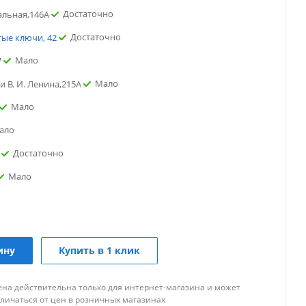
Достаточно
альная,146А
Достаточно
тые ключи, 42
Мало
7
Мало
и В. И. Ленина,215А
Мало
ало
Достаточно
Мало
Мало
Мало
ва
таточно
ину
Купить в 1 клик
ена действительна только для интернет-магазина и может
Мало
ая
тличаться от цен в розничных магазинах