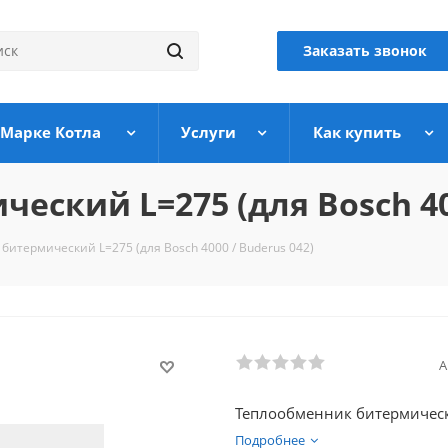
Заказать звонок
 Марке Котла
Услуги
Как купить
ский L=275 (для Bosch 400
битермический L=275 (для Bosch 4000 / Buderus 042)
А
Теплообменник битермически
Подробнее