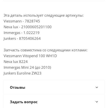
Мало
Склад г. Волгоград Проспект имени В. И.
Ленина,215А
Эта деталь использует следующие артикулы:
Много
Склад Казань, ул. Горьковское шоссе
Viessmann - 7828745
Достаточно
Казань, ул. Журналистов, 101
Neva lux - 21000605201100
Мало
Immergas - 1.022219
Йошкар-Ола, ул. Красноармейская, 110
Junkers - 8705406264
Запчасть совместима со следующими котлами:
Viessmann Vitopend 100 WH1D
Neva lux 8224
Immergas Mini 24 (до 2010)
Junkers Euroline ZW23
Отзывы
Задать вопрос