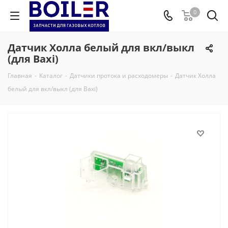
0
Датчик Холла белый для вкл/выкл
(для Baxi)
Главная
-
Каталог
-
Датчики протока и расходомеры
-
Датчик Холла
белый для вкл/выкл (для Baxi)