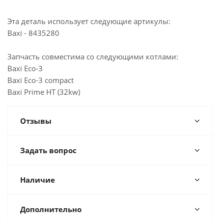
Мало
Склад г. Самара, улица Ново-Вокзальная,146А
Эта деталь использует следующие артикулы:
Мало
Baxi - 8435280
Склад г. Самара, микрорайон Крутые ключи, 42
Мало
Казань, ул. Горьковское шоссе, 49
Запчасть совместима со следующими котлами:
Достаточно
Йошкар-Ола, ул. Красноармейская, 110
Baxi Eco-3
Baxi Eco-3 compact
Мало
Альметьевск, ул. Советская, 180А
Baxi Prime HT (32kw)
Отзывы
Задать вопрос
Наличие
Дополнительно