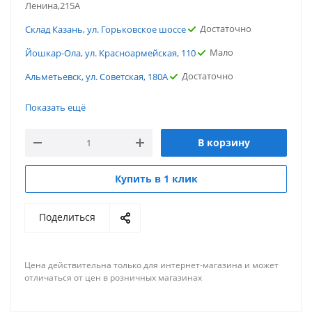
Ленина,215А
Достаточно
Склад Казань, ул. Горьковское шоссе
Мало
Йошкар-Ола, ул. Красноармейская, 110
Достаточно
Альметьевск, ул. Советская, 180А
Достаточно
г.Ростов-на-Дону, ул. Портовая
Показать ещё
Мало
г. Чебоксары, пр. Мира
В корзину
Достаточно
г. Тюмень, ул. Газовиков
Мало
г. Саратов, ул. Политехническая
Купить в 1 клик
Мало
г. Пятигорск, ул. Ермолова
Поделиться
Достаточно
г. Омск, ул.13-я линия
Мало
г. Новосибирск, ул. Нижегородская
Цена действительна только для интернет-магазина и может
Достаточно
г. Нижний Новгород, ул. Переходникова
отличаться от цен в розничных магазинах
Мало
г. Киров, ул. Профсоюзная