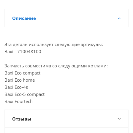
Достаточно
г. Владимир, ул. Дзержинского
Достаточно
г. Астрахань, ул. Моздокская
Описание
Достаточно
Склад г. Челябинск, Проспект Свердловский,
39
Мало
Склад г. Саранск, улица Косарева, 50
Эта деталь использует следующие артикулы:
Мало
Склад г. Самара, улица Ново-Вокзальная,146А
Baxi - 710048100
Достаточно
Склад г. Калуга, улица Огарева, 9/7
Запчасть совместима со следующими котлами:
Мало
Склад г. Волгоград Проспект имени В. И.
Baxi Eco compact
Ленина,215А
Baxi Eco home
Достаточно
Склад Казань, ул. Горьковское шоссе
Baxi Eco-4s
Baxi Eco-5 compact
Мало
Йошкар-Ола, ул. Красноармейская, 110
Baxi Fourtech
Достаточно
Альметьевск, ул. Советская, 180А
Отзывы