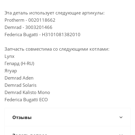
Достаточно
Склад г. Самара, микрорайон Крутые ключи,
Эта деталь использует следующие артикулы:
42
Protherm - 0020118662
Достаточно
Demrad - 3003201466
Казань, ул. Проспект Победы, 35Б
Federica Bugatti - H3101081382010
Достаточно
Казань, ул. Журналистов, 101
Мало
Казань, ул. Горьковское шоссе, 49
Запчасть совместима со следующими котлами:
Lynx
Достаточно
Йошкар-Ола, ул. Красноармейская, 110
Гепард (H-RU)
Ягуар
Demrad Aden
Demrad Solaris
Demrad Kalisto Mono
Federica Bugatti ECO
Отзывы