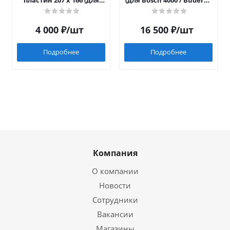
пластин 207 x 166 (для
(для Bosch 4000 / Buderus
Luna/Eco Four после 2014)
042)
4 000
₽
/шт
16 500
₽
/шт
Подробнее
Подробнее
Компания
О компании
Новости
Сотрудники
Вакансии
Магазины