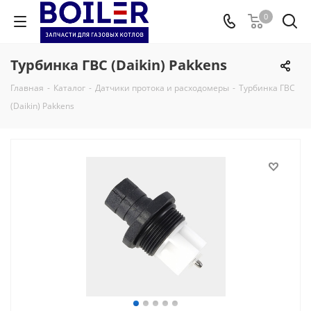
0
Турбинка ГВС (Daikin) Pakkens
Главная
-
Каталог
-
Датчики протока и расходомеры
-
Турбинка ГВС
(Daikin) Pakkens