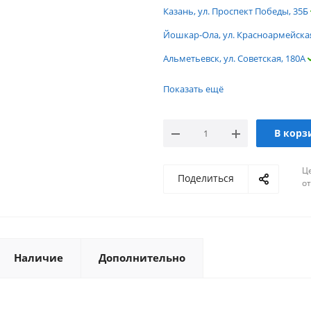
Казань, ул. Проспект Победы, 35Б
Йошкар-Ола, ул. Красноармейская
Альметьевск, ул. Советская, 180А
г. Ярославль, ул. Вспольинское по
Показать ещё
Доста
г. Тюмень, ул. Газовиков
г. Саратов, ул. Политехническая
В корз
Мал
г. Пятигорск, ул. Ермолова
Ц
Достаточ
г. Омск, ул.13-я линия
Поделиться
о
г. Новосибирск, ул. Нижегородск
г. Нижний Новгород, ул. Переход
Ма
г. Краснодар, ул. Российская
Наличие
Дополнительно
г. Воронеж, ул. Олеко Дундича
Склад г. Волгоград Проспект имен