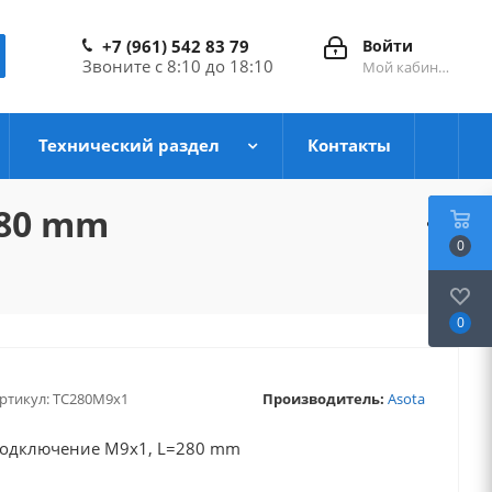
+7 (961) 542 83 79
Войти
Звоните с 8:10 до 18:10
Мой кабинет
Технический раздел
Контакты
280 mm
0
0
ртикул:
TC280M9x1
Производитель:
Asota
 подключение М9х1, L=280 mm