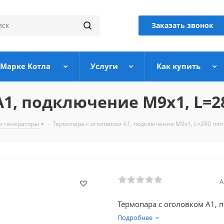
Заказать звонок
 Марке Котла
Услуги
Как купить
А1, подключение М9х1, L=
и генераторы
-
Термопара c оголовком А1, подключение М9х1, L=280 mm
А
Термопара c оголовком А1,
Подробнее