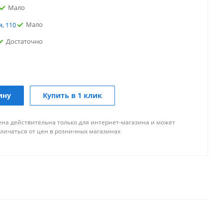
Мало
Мало
, 110
Достаточно
Мало
ле
точно
Мало
ину
Купить в 1 клик
о
ена действительна только для интернет-магазина и может
но
тличаться от цен в розничных магазинах
Достаточно
ая
Мало
никова
ло
Достаточно
Достаточно
и В. И. Ленина,215А