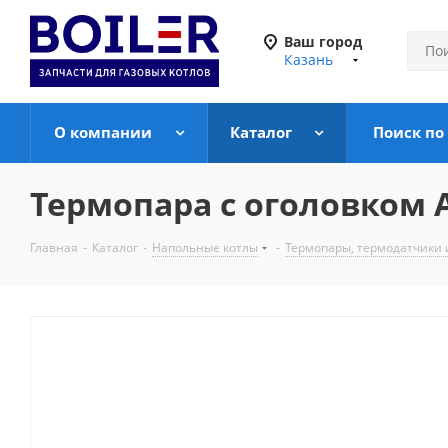
Ваш город
Казань
О компании
Каталог
Поиск по
Термопара c оголовком 
Главная
-
Каталог
-
Напольные котлы
-
Термопары, термодатчики 