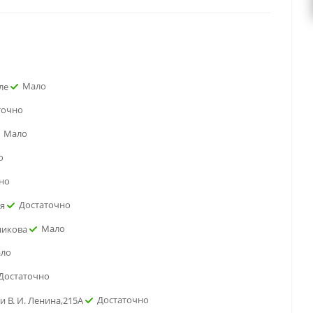
Мало
ле
точно
Мало
о
но
Достаточно
ая
Мало
никова
ло
Достаточно
Достаточно
и В. И. Ленина,215А