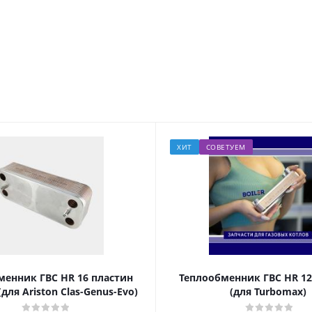
Казань, ул. Проспект Победы, 35Б
Йошкар-Ола, ул. Красноармейская
Альметьевск, ул. Советская, 180А
ХИТ
СОВЕТУЕМ
менник ГВС HR 16 пластин
Теплообменник ГВС HR 12
(для Ariston Clas-Genus-Evo)
(для Turbomax)