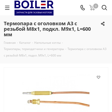
0
Термопара c оголовком А3 с
резьбой М8х1, подкл. М9х1, L=600
мм
Главная
-
Каталог
-
Напольные котлы
-
Термопары, термодатчики и генераторы
-
Термопара c оголовком А3
с резьбой М8х1, подкл. М9х1, L=600 мм