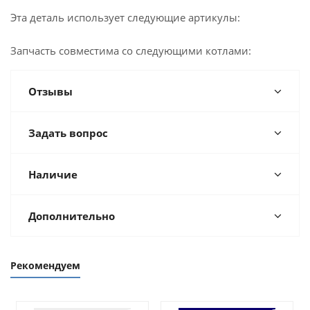
Достаточно
Склад Казань, ул. Горьковское шоссе
Эта деталь использует следующие артикулы:
Мало
Казань, ул. Проспект Победы, 35Б
Мало
Запчасть совместима со следующими котлами:
Альметьевск, ул. Советская, 180А
Отзывы
Задать вопрос
Наличие
Дополнительно
Рекомендуем