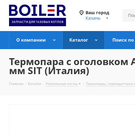
Ваш город
Казань
О компании
Каталог
Поиск по
Термопара c оголовком А
мм SIT (Италия)
Главная
-
Каталог
-
Напольные котлы
-
Термопары, термодатчики 