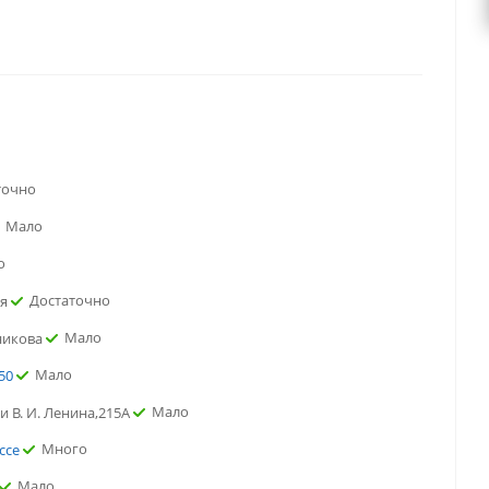
точно
Мало
о
Достаточно
ая
Мало
никова
Мало
50
Мало
и В. И. Ленина,215А
Много
ссе
Мало