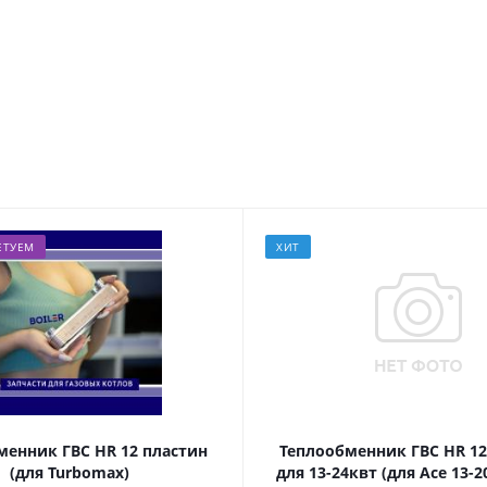
Йошкар-Ола, ул. Красноармейская
Альметьевск, ул. Советская, 180А
ЕТУЕМ
ХИТ
менник ГВС HR 12 пластин
Теплообменник ГВС HR 12
(для Turbomax)
для 13-24квт (для Ace 13-2