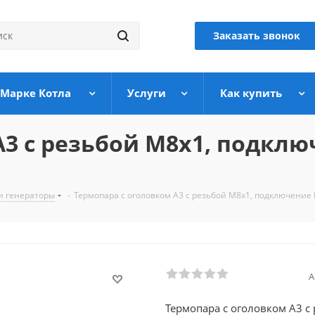
Заказать звонок
 Марке Котла
Услуги
Как купить
3 с резьбой М8х1, подклю
и генераторы
-
Термопара c оголовком А3 с резьбой М8х1, подключение 
А
Термопара c оголовком А3 с