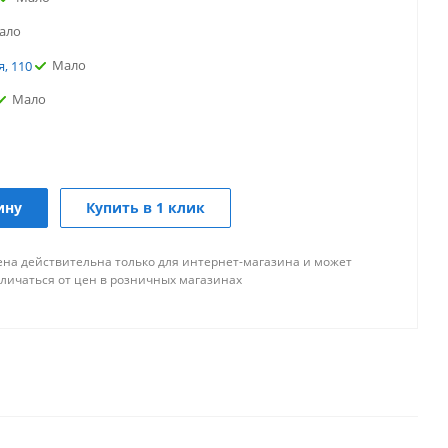
ало
Мало
, 110
Мало
точно
Мало
о
ину
Купить в 1 клик
Достаточно
ая
ена действительна только для интернет-магазина и может
Мало
никова
тличаться от цен в розничных магазинах
Мало
50
Мало
и В. И. Ленина,215А
Много
ссе
Мало
ало